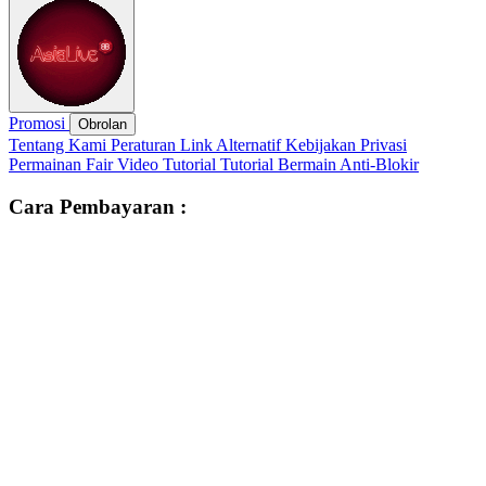
Promosi
Obrolan
Tentang Kami
Peraturan
Link Alternatif
Kebijakan Privasi
Permainan Fair
Video Tutorial
Tutorial Bermain
Anti-Blokir
Cara Pembayaran :