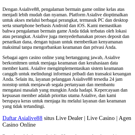
Dengan Asialive88, pengalaman bermain game online kelas atas
menjadi lebih mudah dan nyaman. Platform Asialive dioptimalkan
untuk akses melalui berbagai perangkat, termasuk PC dan desktop
serta smartphone berbasis Android dan iOS. Kami memastikan
bahwa pengalaman bermain game Anda tidak terbatas oleh lokasi
atau perangkat. Asialive juga menyederhanakan proses deposit dan
penarikan dana, dengan tujuan untuk memberikan kenyamanan
maksimal tanpa mengorbankan keamanan dan privasi Anda.
Sebagai agen casino online yang bertanggung jawab, Asialive
berkomitmen untuk menjaga keamanan dan kerahasiaan data
member kami. Asialive mengimplementasikan sistem keamanan
canggih untuk melindungi informasi pribadi dan transaksi keuangan
Anda. Selain itu, layanan pelanggan Asialive88 tersedia 24 jam
nonstop untuk menjawab segala pertanyaan dan membantu
mengatasi masalah yang mungkin Anda hadapi. Kepercayaan dan
kepuasan member adalah prioritas utama Asialive, dan kami
berupaya keras untuk menjaga itu melalui layanan dan keamanan
yang tidak tertandingi.
Daftar Asialive88
situs Live Dealer | Live Casino | Agen
Casino Online