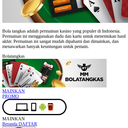
Bola tangkas adalah permainan kasino yang populer di Indonesia.
Permainan ini menggunakan dadu dan kartu untuk menentukan hasil
akhir. Permainan ini sangat mudah dipahami dan dimainkan, dan
menawarkan banyak keuntungan untuk pemain.
Bolatangkas
MAINKAN
PROMO
MAINKAN
Beranda
DAFTAR