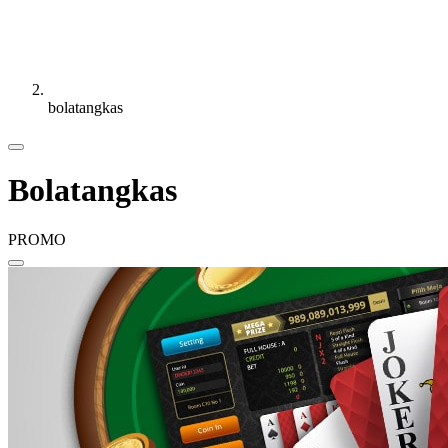
bolatangkas
Bolatangkas
PROMO