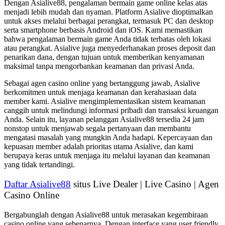
Dengan Asialive88, pengalaman bermain game online kelas atas
menjadi lebih mudah dan nyaman. Platform Asialive dioptimalkan
untuk akses melalui berbagai perangkat, termasuk PC dan desktop
serta smartphone berbasis Android dan iOS. Kami memastikan
bahwa pengalaman bermain game Anda tidak terbatas oleh lokasi
atau perangkat. Asialive juga menyederhanakan proses deposit dan
penarikan dana, dengan tujuan untuk memberikan kenyamanan
maksimal tanpa mengorbankan keamanan dan privasi Anda.
Sebagai agen casino online yang bertanggung jawab, Asialive
berkomitmen untuk menjaga keamanan dan kerahasiaan data
member kami. Asialive mengimplementasikan sistem keamanan
canggih untuk melindungi informasi pribadi dan transaksi keuangan
Anda. Selain itu, layanan pelanggan Asialive88 tersedia 24 jam
nonstop untuk menjawab segala pertanyaan dan membantu
mengatasi masalah yang mungkin Anda hadapi. Kepercayaan dan
kepuasan member adalah prioritas utama Asialive, dan kami
berupaya keras untuk menjaga itu melalui layanan dan keamanan
yang tidak tertandingi.
Daftar Asialive88
situs Live Dealer | Live Casino | Agen
Casino Online
Bergabunglah dengan Asialive88 untuk merasakan kegembiraan
casino online yang sebenarnya. Dengan interface yang user friendly