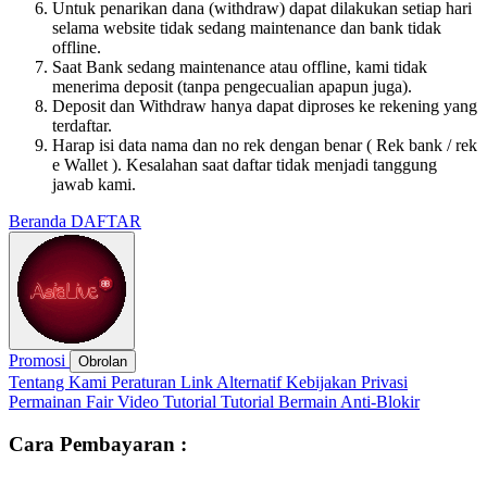
Untuk penarikan dana (withdraw) dapat dilakukan setiap hari
selama website tidak sedang maintenance dan bank tidak
offline.
Saat Bank sedang maintenance atau offline, kami tidak
menerima deposit (tanpa pengecualian apapun juga).
Deposit dan Withdraw hanya dapat diproses ke rekening yang
terdaftar.
Harap isi data nama dan no rek dengan benar ( Rek bank / rek
e Wallet ). Kesalahan saat daftar tidak menjadi tanggung
jawab kami.
Beranda
DAFTAR
Promosi
Obrolan
Tentang Kami
Peraturan
Link Alternatif
Kebijakan Privasi
Permainan Fair
Video Tutorial
Tutorial Bermain
Anti-Blokir
Cara Pembayaran :