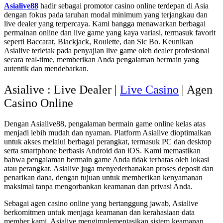
Asialive88
hadir sebagai promotor casino online terdepan di Asia
dengan fokus pada taruhan modal minimum yang terjangkau dan
live dealer yang terpercaya. Kami bangga menawarkan berbagai
permainan online dan live game yang kaya variasi, termasuk favorit
seperti Baccarat, Blackjack, Roulette, dan Sic Bo. Keunikan
Asialive terletak pada penyajian live game oleh dealer profesional
secara real-time, memberikan Anda pengalaman bermain yang
autentik dan mendebarkan.
Asialive : Live Dealer |
Live Casino
| Agen
Casino Online
Dengan Asialive88, pengalaman bermain game online kelas atas
menjadi lebih mudah dan nyaman. Platform Asialive dioptimalkan
untuk akses melalui berbagai perangkat, termasuk PC dan desktop
serta smartphone berbasis Android dan iOS. Kami memastikan
bahwa pengalaman bermain game Anda tidak terbatas oleh lokasi
atau perangkat. Asialive juga menyederhanakan proses deposit dan
penarikan dana, dengan tujuan untuk memberikan kenyamanan
maksimal tanpa mengorbankan keamanan dan privasi Anda.
Sebagai agen casino online yang bertanggung jawab, Asialive
berkomitmen untuk menjaga keamanan dan kerahasiaan data
member kami. Asialive mengimplementasikan sistem keamanan