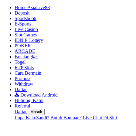
Home AsiaLive88
Deposit
Sportsbook
E-Sports
Live Casino
Slot Games
IDN E-Lottery
POKER
ARCADE
Bolatangkas
Togel
RTP Slots
Cara Bermain
Promosi
Withdraw
Daftar
Download Android
Hubungi Kami
Referral
Daftar
Masuk
Lupa Kata Sandi?
Butuh Bantuan?
Live Chat Di Sini