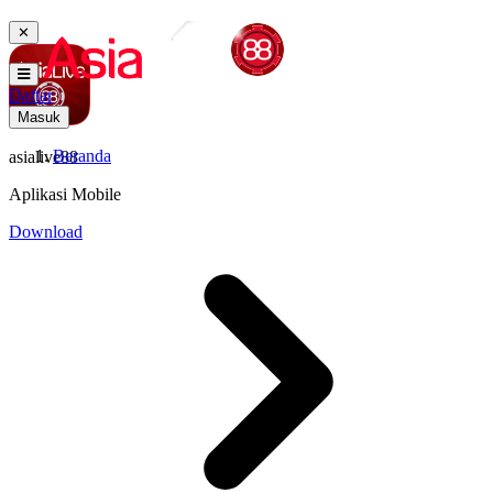
✕
Daftar
Masuk
Beranda
asialive88
Aplikasi Mobile
Download